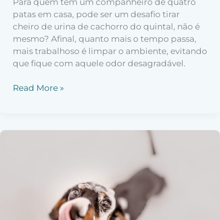
Para quem tem um companheiro de quatro
patas em casa, pode ser um desafio tirar
cheiro de urina de cachorro do quintal, não é
mesmo? Afinal, quanto mais o tempo passa,
mais trabalhoso é limpar o ambiente, evitando
que fique com aquele odor desagradável.
Read More »
Por
que
cachorro
lambe
tudo?
Saiba
o