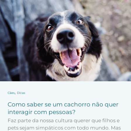
saber
se
um
cachorro
não
quer
interagir
com
pessoas?
,
Cães
Dicas
Como saber se um cachorro não quer
interagir com pessoas?
Faz parte da nossa cultura querer que filhos e
pets sejam simpáticos com todo mundo. Mas