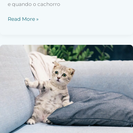
e quando o cachorro
Read More »
Como
dar
remédio
líquido
para
gato