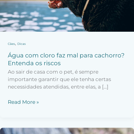
os
riscos
,
Cães
Dicas
Água com cloro faz mal para cachorro?
Entenda os riscos
Ao sair de casa com o pet, é sempre
importante garantir que ele tenha certas
necessidades atendidas, entre elas, a […]
Read More »
Como