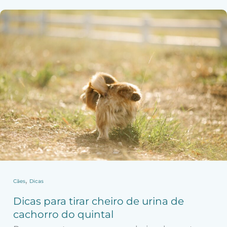
Dicas
para
tirar
cheiro
de
urina
de
cachorro
do
quintal
,
Cães
Dicas
Dicas para tirar cheiro de urina de
cachorro do quintal