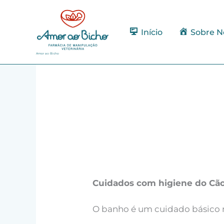
Ir
para
o
Início
Sobre N
conteúdo
Amor ao Bicho
Cuidados com higiene do Cã
O banho é um cuidado básico n