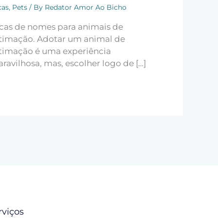
cas
,
Pets
/ By
Redator Amor Ao Bicho
cas de nomes para animais de
timação. Adotar um animal de
timação é uma experiência
ravilhosa, mas, escolher logo de […]
rviços