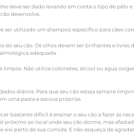
o deve ser dado levando em conta o tipo de pêlo e d
cão desenvolve.
 ser utilizado um shampoo específico para cães como
os do seu cão. Os olhos devem ser brilhantes e livres
ftalmológica adequada.
 limpos. Não utilize cotonetes, álcool ou água oxig
dos diários. Para que seu cão esteja sempre limpinh
com uma pasta e escova próprias.
er bastante difícil é ensinar o seu cão a fazer as ne
nal próximo ao local onde seu cão dorme, mas afastad
ô e xixi perto de sua comida. E não esqueça de agrad