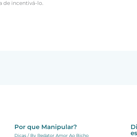
 de incentivá-lo.
Por que Manipular?
D
e
Dicas
/ By
Redator Amor Ao Bicho