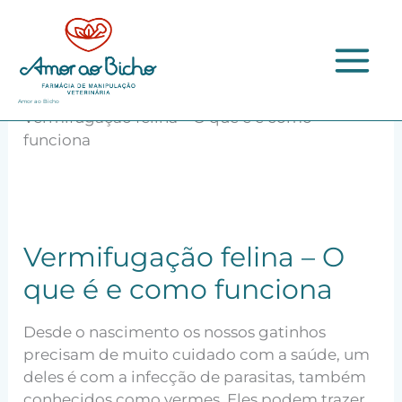
Ir
para
o
conteúdo
Início
Pets
Amor ao Bicho
Vermifugação felina – O que é e como
funciona
Vermifugação felina – O
que é e como funciona
Desde o nascimento os nossos gatinhos
precisam de muito cuidado com a saúde, um
deles é com a infecção de parasitas, também
conhecidos como vermes. Eles podem trazer