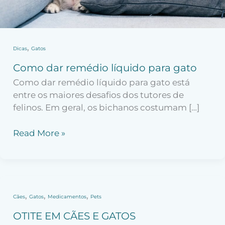
,
Dicas
Gatos
Como dar remédio líquido para gato
Como dar remédio líquido para gato está
entre os maiores desafios dos tutores de
felinos. Em geral, os bichanos costumam […]
Read More »
OTITE
,
,
,
Cães
Gatos
Medicamentos
Pets
EM
OTITE EM CÃES E GATOS
CÃES