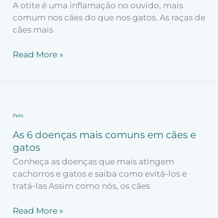
A otite é uma inflamação no ouvido, mais
E
comum nos cães do que nos gatos. As raças de
GATOS
cães mais
Read More »
As
Pets
6
As 6 doenças mais comuns em cães e
doenças
gatos
mais
Conheça as doenças que mais atingem
comuns
cachorros e gatos e saiba como evitá-los e
em
tratá-las Assim como nós, os cães
cães
e
Read More »
gatos