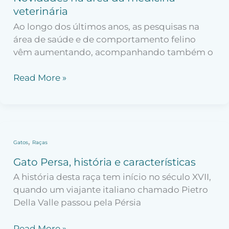
área
veterinária
da
Ao longo dos últimos anos, as pesquisas na
medicina
área de saúde e de comportamento felino
veterinária
vêm aumentando, acompanhando também o
Read More »
Gato
,
Gatos
Raças
Persa,
Gato Persa, história e características
história
A história desta raça tem início no século XVII,
e
quando um viajante italiano chamado Pietro
características
Della Valle passou pela Pérsia
Read More »