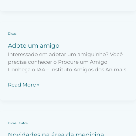
Adote
Dicas
um
Adote um amigo
amigo
Interessado em adotar um amiguinho? Você
precisa conhecer o Procure um Amigo
Conheça o IAA – instituto Amigos dos Animais
Read More »
Novidades
,
Dicas
Gatos
na
Novidades na área da medicina