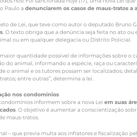
 todos nós! Foi sancionada hoje (17), uma nova Lei qu
ão Paulo a
denunciarem os casos de maus-tratos a a
rojeto de Lei, que teve como autor o deputado Brun
as
. O texto obriga que a denúncia seja feita no ato ou
mal ou em qualquer delegacia ou Distrito Policial.
maior quantidade possível de informações sobre o ca
ão do animal, informando a espécie, raça ou caracter
de o animal e os tutores possam ser localizados; det
atos; entre outras”, determina a lei.
ação nos condomínios
condomínios informem sobre a nova Lei
em suas ár
icados
. O objetivo é aumentar a conscientização sob
de maus-tratos.
nal – que previa multa aos infratores e fiscalização pe