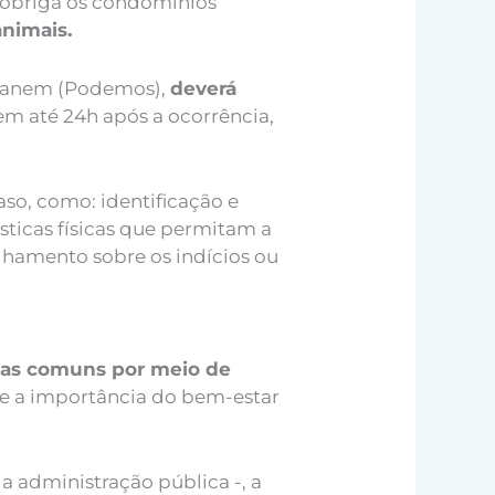
e obriga os condomínios
nimais.
o Ganem (Podemos),
deverá
 em até 24h após a ocorrência,
so, como: identificação e
ísticas físicas que permitam a
alhamento sobre os indícios ou
eas comuns por meio de
re a importância do bem-estar
la administração pública -, a