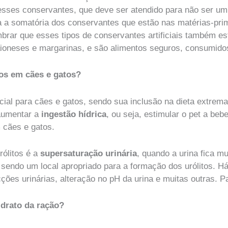
sses conservantes, que deve ser atendido para não ser um 
da a somatória dos conservantes que estão nas matérias-pri
brar que esses tipos de conservantes artificiais também e
neses e margarinas, e são alimentos seguros, consumidos
tos em cães e gatos?
ial para cães e gatos, sendo sua inclusão na dieta extrema
aumentar a
ingestão hídrica
, ou seja, estimular o pet a be
 cães e gatos.
rólitos é a
supersaturação urinária
, quando a urina fica m
 sendo um local apropriado para a formação dos urólitos. H
ecções urinárias, alteração no pH da urina e muitas outras. 
idrato da ração?