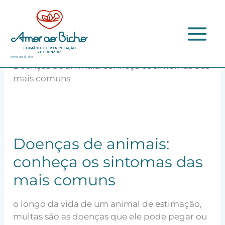
Ir
para
o
conteúdo
Início
Cães
Amor ao Bicho
Doenças de animais: conheça os sintomas das
mais comuns
Doenças de animais:
conheça os sintomas das
mais comuns
o longo da vida de um animal de estimação,
muitas são as doenças que ele pode pegar ou