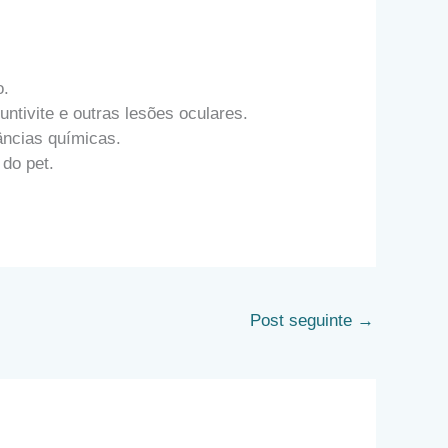
o.
ntivite e outras lesões oculares.
âncias químicas.
 do pet.
Post seguinte
→