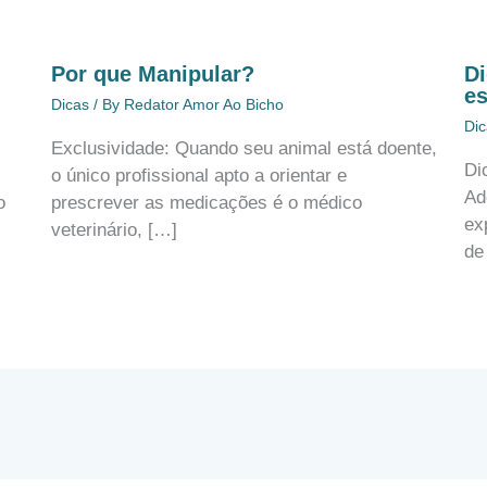
Por que Manipular?
Di
e
Dicas
/ By
Redator Amor Ao Bicho
Dic
Exclusividade: Quando seu animal está doente,
Di
,
o único profissional apto a orientar e
Ad
o
prescrever as medicações é o médico
ex
veterinário, […]
de