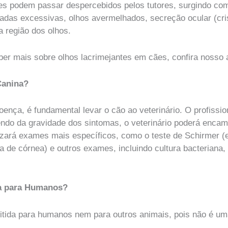
es podem passar despercebidos pelos tutores, surgindo como
cadas excessivas, olhos avermelhados, secreção ocular (cri
na região dos olhos.
er mais sobre olhos lacrimejantes em cães, confira nosso a
Canina?
ença, é fundamental levar o cão ao veterinário. O profissio
do da gravidade dos sintomas, o veterinário poderá encam
alizará exames mais específicos, como o teste de Schirmer (
era de córnea) e outros exames, incluindo cultura bacteriana
sa para Humanos?
mitida para humanos nem para outros animais, pois não é um