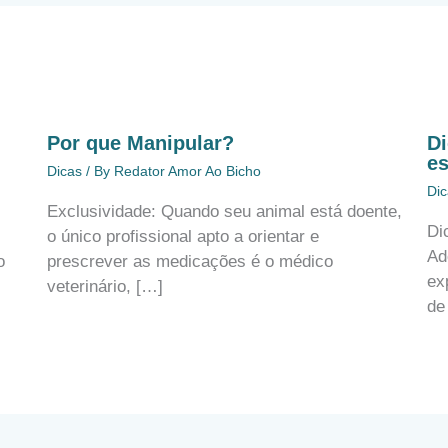
Por que Manipular?
Di
e
Dicas
/ By
Redator Amor Ao Bicho
Dic
Exclusividade: Quando seu animal está doente,
Di
,
o único profissional apto a orientar e
Ad
o
prescrever as medicações é o médico
ex
veterinário, […]
de