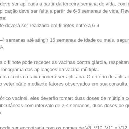
 deve ser aplicada a partir da terceira semana de vida, com
aplicação deve ser feita a partir de 6-8 semanas de vida. R
te;
te deverá ser realizada em filhotes entre a 6-8
–4 semanas até atingir 16 semanas de idade ou mais, segund
A,
a o filhote pode receber as vacinas contra giárdia, respeita
ronograma das aplicações da vacina múltipla.
acina contra a raiva poderá ser aplicada. O critério de apli
o veterinário mediante fatores observados em sua consulta.
órico vacinal, eles deverão tomar: duas doses de múltipla 
subcutâneas com intervalo de 2-4 semanas, duas doses de gi
a.
pode ser encontrada com os nomes de V8, V10, V11 e V12