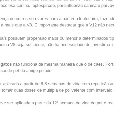
fecciosa canina, leptospirose, parainfluenza canina e parvov
sença de outros sorovares para a bactéria leptospira, faze
ra a mais que a V8. É importante destacar que a V12 não ne
país possuem propensão maior ou menor a determinados tip
acina V8 seja suficiente, não há necessidade de investir e
 gatos
não funciona da mesma maneira que o de cães. Portan
 saúde pet do amigo peludo.
er aplicada a partir de 6-8 semanas de vida com repetição an
 tomar duas doses de múltipla de polivalente com interval
eve ser aplicada a partir da 12ª semana de vida do pet e re