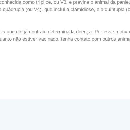
 conhecida como tríplice, ou V3, e previne o animal da panle
 quádrupla (ou V4), que inclui a clamidiose, e a quíntupla (o
ois que ele já contraiu determinada doença. Por esse motiv
quanto não estiver vacinado, tenha contato com outros anima