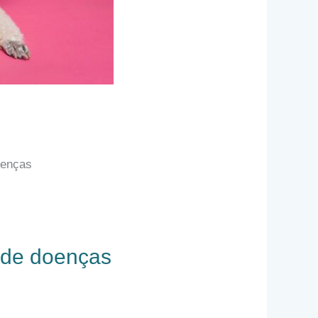
oenças
 de doenças