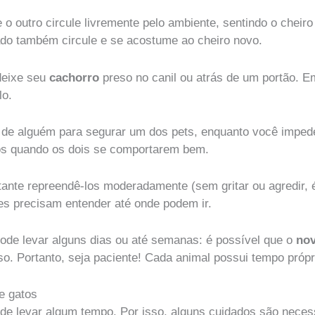
 o outro circule livremente pelo ambiente, sentindo o cheir
lado também circule e se acostume ao cheiro novo.
 deixe seu
cachorro
preso no canil ou atrás de um portão. Em
lo.
a de alguém para segurar um dos pets, enquanto você imped
os quando os dois se comportarem bem.
nte repreendê-los moderadamente (sem gritar ou agredir, é
les precisam entender até onde podem ir.
ode levar alguns dias ou até semanas: é possível que o
no
so. Portanto, seja paciente! Cada animal possui tempo própri
e gatos
e levar algum tempo. Por isso, alguns cuidados são neces