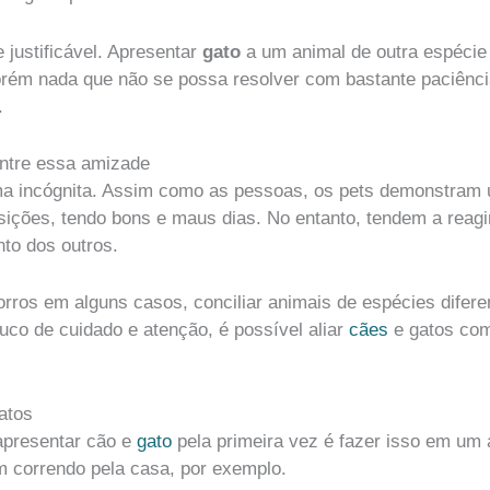
 justificável. Apresentar
gato
a um animal de outra espécie 
porém nada que não se possa resolver com bastante paciênci
.
entre essa amizade
ma incógnita. Assim como as pessoas, os pets demonstram
osições, tendo bons e maus dias. No entanto, tendem a rea
nto dos outros.
chorros em alguns casos, conciliar animais de espécies difer
uco de cuidado e atenção, é possível aliar
cães
e gatos com
atos
apresentar cão e
gato
pela primeira vez é fazer isso em um 
m correndo pela casa, por exemplo.