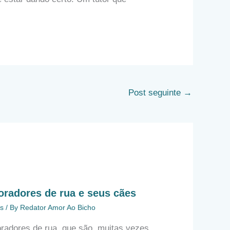
Post seguinte
→
radores de rua e seus cães
s
/ By
Redator Amor Ao Bicho
radores de rua, que são, muitas vezes