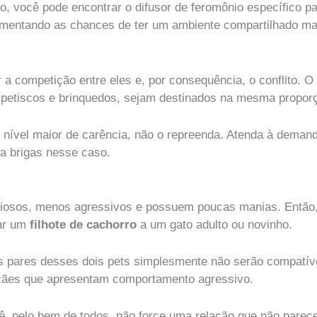
o, você pode encontrar o difusor de feromônio específico p
aumentando as chances de ter um ambiente compartilhado mai
 a competição entre eles e, por consequência, o conflito. O 
 petiscos e brinquedos, sejam destinados na mesma proporç
nível maior de carência, não o repreenda. Atenda à deman
ra brigas nesse caso.
riosos, menos agressivos e possuem poucas manias. Então, 
tar um
filhote de cachorro
a um gato adulto ou novinho.
uns pares desses dois pets simplesmente não serão compatí
cães que apresentam comportamento agressivo.
ocê, pelo bem de todos, não force uma relação que não parec