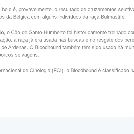
oje é, provavelmente, o resultado de cruzamentos seletivo
 da Bélgica com alguns indivíduos da raça Bulmastife.
io
, o Cão-de-Santo-Humberto foi historicamente treinado 
iação, a raça já era usada nas buscas e no resgate dos per
ão de Ardenas. O Bloodhound também tem sido usado há mui
 porcos selvagens.
rnacional de Cinologia (FCI), o Bloodhound é classificado n