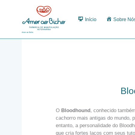
Ir
para
o
Início
Sobre Nó
conteúdo
Amor ao Bicho
Blo
O
Bloodhound
, conhecido també
cachorro mais antigas do mundo, p
entanto, a personalidade do Blood
que cria fortes laços com seus tu