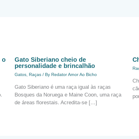
 o
Gato Siberiano cheio de
C
personalidade e brincalhão
Ra
Gatos
,
Raças
/ By
Redator Amor Ao Bicho
Ch
Gato Siberiano é uma raça igual às raças
cã
.
Bosques da Noruega e Maine Coon, uma raça
po
de áreas florestais. Acredita-se […]