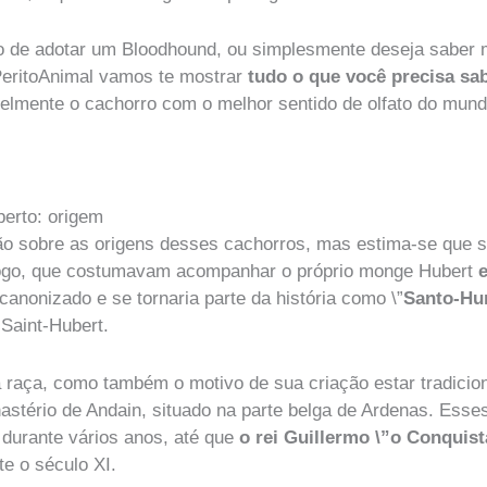
o de adotar um Bloodhound, ou simplesmente deseja saber 
PeritoAnimal vamos te mostrar
tudo o que você precisa sa
velmente o cachorro com o melhor sentido de olfato do mund
erto: origem
ão sobre as origens desses cachorros, mas estima-se que s
 fogo, que costumavam acompanhar o próprio monge Hubert
e
anonizado e se tornaria parte da história como \”
Santo-Hu
Saint-Hubert.
 raça, como também o motivo de sua criação estar tradicio
astério de Andain, situado na parte belga de Ardenas. Esse
 durante vários anos, até que
o rei Guillermo
\”o Conquist
te o século XI.