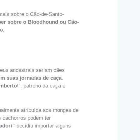
mais sobre o Cão-de-Santo-
ber sobre o Bloodhound ou Cão-
o.
eus ancestrais seriam cães
m suas jornadas de caça
.
mberto
\”, patrono da caça e
nalmente atribuída aos monges de
s cachorros podem ter
ador\”
decidiu importar alguns