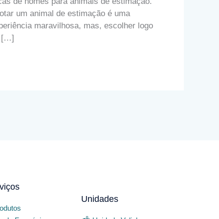
cas de nomes para animais de estimação.
otar um animal de estimação é uma
periência maravilhosa, mas, escolher logo
 […]
viços
Unidades
odutos