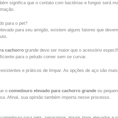
ém significa que o contato com bactérias e fungos será mai
timação.
o para o pet?
elevado para seu amigão, existem alguns fatores que deve
uto.
ra cachorro
grande deve ser maior que o acessório específ
uficiente para o peludo comer sem se curvar.
resistentes e práticos de limpar. As opções de aço são mais
que o
comedouro elevado para cachorro grande
ou pequen
a. Afinal, sua opinião também importa nesse processo.
omedouro para pets, separamos alguns tipos elevados e in