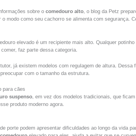
informações sobre o
comedouro alto
, o blog da Petz prep
 o modo como seu cachorro se alimenta com segurança. Co
douro elevado é um recipiente mais alto. Qualquer potinho 
 comer, faz parte dessa categoria.
do tutor, já existem modelos com regulagem de altura. Dessa
 preocupar com o tamanho da estrutura.
o para cães
uro suspenso
, em vez dos modelos tradicionais, que fica
esse produto moderno agora.
de porte podem apresentar dificuldades ao longo da vida p
m
comedouro
elevado para eles, ajuda a evitar que se curve